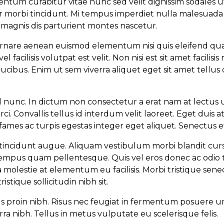
m curabitur vitae nunc sed velit dignissim sodales ut. N
er morbi tincidunt. Mi tempus imperdiet nulla malesuad
 magnis dis parturient montes nascetur.
e ornare aenean euismod elementum nisi quis eleifend 
acilisis volutpat est velit. Non nisi est sit amet facili
ucibus. Enim ut sem viverra aliquet eget sit amet tellus cr
isl nunc. In dictum non consectetur a erat nam at lectus 
i. Convallis tellus id interdum velit laoreet. Eget duis at
ames ac turpis egestas integer eget aliquet. Senectus 
i tincidunt augue. Aliquam vestibulum morbi blandit cursu
mpus quam pellentesque. Quis vel eros donec ac odio t
 molestie at elementum eu facilisis. Morbi tristique sene
istique sollicitudin nibh sit.
ectus proin nibh. Risus nec feugiat in fermentum posuere 
ra nibh. Tellus in metus vulputate eu scelerisque felis.