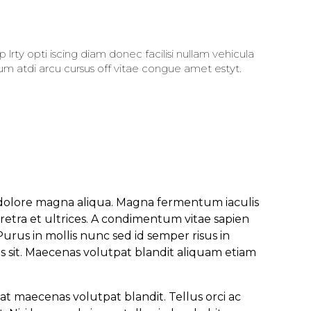
um atdi arcu cursus off vitae congue amet estyt.
t dolore magna aliqua. Magna fermentum iaculis
retra et ultrices. A condimentum vitae sapien
urus in mollis nunc sed id semper risus in
s sit. Maecenas volutpat blandit aliquam etiam
t maecenas volutpat blandit. Tellus orci ac