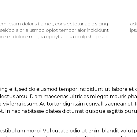
em ipsum dolor sit amet, cons ectetur adipis cing
 lrty opti iscing diam donec facilisi nullam vehicula
, sekido alor eiusmod oplot tempor alor incididunt
ips
ore et dolore magna epoyt aliqua erolp shulp sed
cing elit, sed do eiusmod tempor incididunt ut labore e
lectus arcu. Diam maecenas ultricies mi eget mauris pha
ivferra ipsum. Ac tortor dignissim convallis aenean et. P
 In hac habitasse platea dictumst quisque sagittis puru
stibulum morbi. Vulputate odio ut enim blandit volutpa