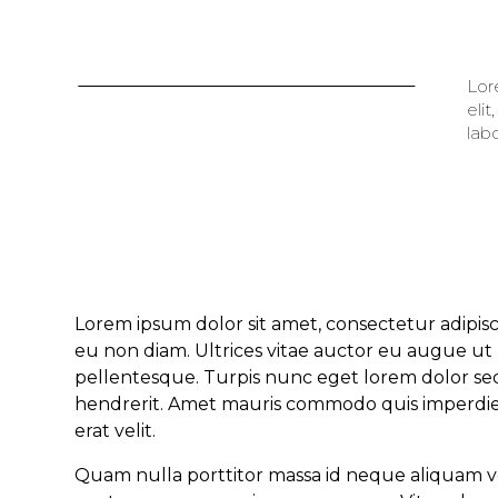
Lor
adip
elit
lab
Lorem ipsum dolor sit amet, consectetur adipis
eu non diam. Ultrices vitae auctor eu augue ut 
pellentesque. Turpis nunc eget lorem dolor sed v
hendrerit. Amet mauris commodo quis imperdiet.
erat velit.
Quam nulla porttitor massa id neque aliquam ve