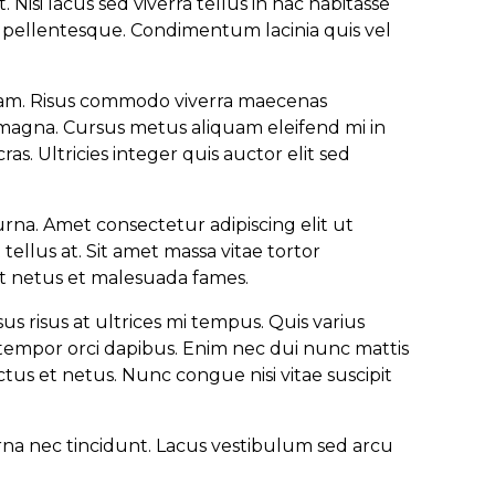
isi lacus sed viverra tellus in hac habitasse
a pellentesque. Condimentum lacinia quis vel
quam. Risus commodo viverra maecenas
sis magna. Cursus metus aliquam eleifend mi in
as. Ultricies integer quis auctor elit sed
urna. Amet consectetur adipiscing elit ut
 tellus at. Sit amet massa vitae tortor
et netus et malesuada fames.
s risus at ultrices mi tempus. Quis varius
empor orci dapibus. Enim nec dui nunc mattis
ctus et netus. Nunc congue nisi vitae suscipit
urna nec tincidunt. Lacus vestibulum sed arcu