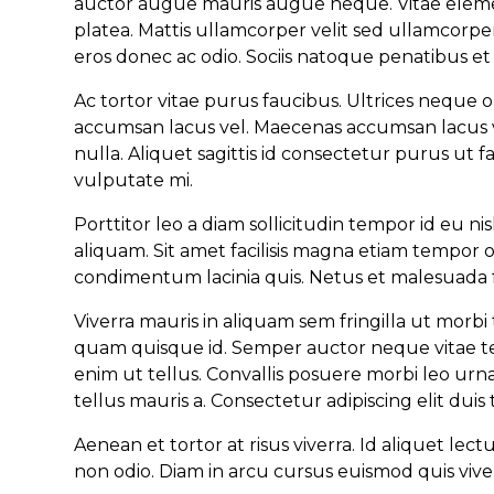
auctor augue mauris augue neque. Vitae elementu
platea. Mattis ullamcorper velit sed ullamcorp
eros donec ac odio. Sociis natoque penatibus et
Ac tortor vitae purus faucibus. Ultrices nequ
accumsan lacus vel. Maecenas accumsan lacus vel f
nulla. Aliquet sagittis id consectetur purus ut fa
vulputate mi.
Porttitor leo a diam sollicitudin tempor id eu n
aliquam. Sit amet facilisis magna etiam tempor orc
condimentum lacinia quis. Netus et malesuada f
Viverra mauris in aliquam sem fringilla ut morb
quam quisque id. Semper auctor neque vitae te
enim ut tellus. Convallis posuere morbi leo urna
tellus mauris a. Consectetur adipiscing elit duis tr
Aenean et tortor at risus viverra. Id aliquet l
non odio. Diam in arcu cursus euismod quis viver